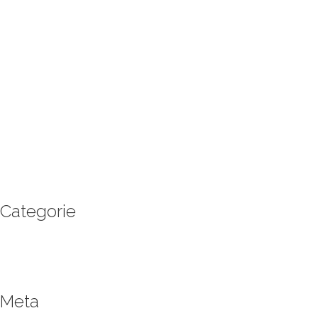
dicembre 2017
agosto 2017
marzo 2017
agosto 2016
marzo 2016
febbraio 2016
gennaio 2016
novembre 2015
ottobre 2015
settembre 2015
giugno 2015
maggio 2015
Categorie
Enogastronomia
Eventi e appuntamenti
Promozioni Stagionali
Meta