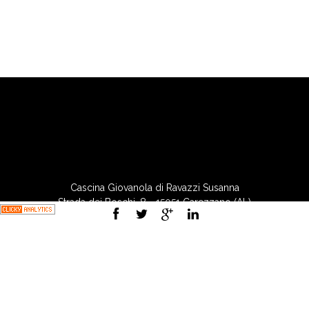
Accedi
RSS
degli Articoli
RSS
dei commenti
WordPress.org
Cascina Giovanola di Ravazzi Susanna
Strada dei Boschi, 8 - 15051 Carezzano (AL)
tel. 338 7447291 - 331 6484854
P.IVA 01759890062
Privacy Policy
-
Cookie Policy