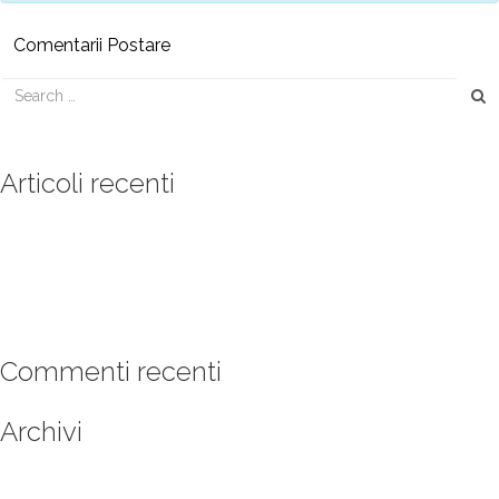
Articoli recenti
Menu’ di Capodanno
Menu di Natale
Piscina Aperta
Menù di Capodanno 2017
Menu’ di Natale
Commenti recenti
Archivi
novembre 2018
maggio 2018