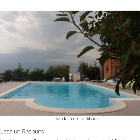
←
Precedente
Urmatorul
→
Posteaza un comentariu
sau lasa un trackback:
Trackback URL
.
Lasa un Raspuns