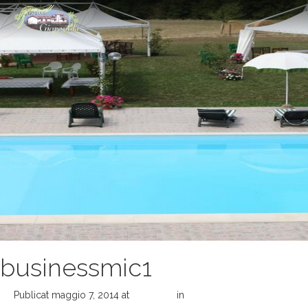
businessmic1
Publicat
maggio 7, 2014
at
546 × 435
in
Home