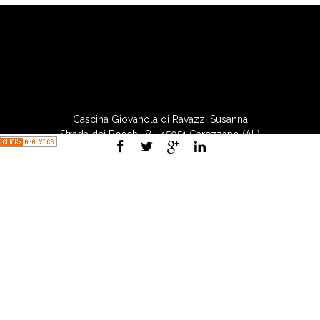
Cascina Giovanola di Ravazzi Susanna
Strada dei Boschi, 8 - 15051 Carezzano (AL)
tel. 338 7447291 - 331 6484854
P.IVA 01759890062
Privacy Policy
-
Cookie Policy