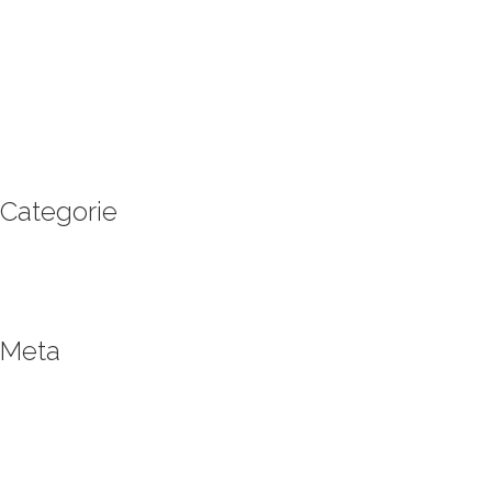
febbraio 2016
gennaio 2016
novembre 2015
ottobre 2015
settembre 2015
giugno 2015
maggio 2015
Categorie
Enogastronomia
Eventi e appuntamenti
Promozioni Stagionali
Meta
Accedi
RSS
degli Articoli
RSS
dei commenti
WordPress.org