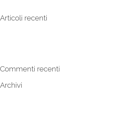
Articoli recenti
Menu’ di Capodanno
Menu di Natale
Piscina Aperta
Menù di Capodanno 2017
Menu’ di Natale
Commenti recenti
Archivi
novembre 2018
maggio 2018
dicembre 2017
agosto 2017
marzo 2017
agosto 2016
marzo 2016